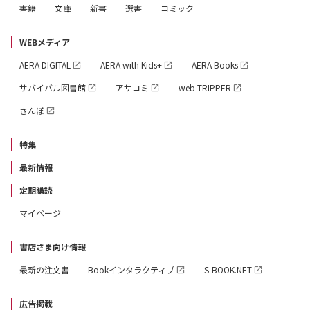
書籍
文庫
新書
選書
コミック
WEBメディア
AERA DIGITAL
AERA with Kids+
AERA Books
サバイバル図書館
アサコミ
web TRIPPER
さんぽ
特集
最新情報
定期購読
マイページ
書店さま向け情報
最新の注文書
Bookインタラクティブ
S-BOOK.NET
広告掲載