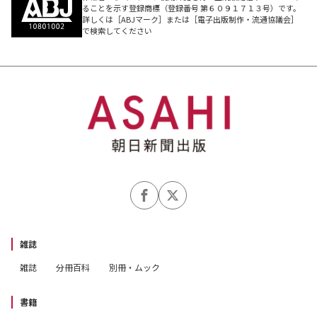
人類に至るまでの軌跡をスリリングにひも解くサイ
ることを示す登録商標（登録番号 第６０９１７１３号）です。
エンス・ノンフィクション。全米ベストセラー。
詳しくは［ABJマーク］または［電子出版制作・流通協議会］
で検索してください
雑誌
雑誌
分冊百科
別冊・ムック
書籍