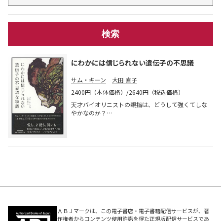
にわかには信じられない遺伝子の不思議
サム・キーン
大田 直子
2400円（本体価格）/2640円（税込価格）
天才バイオリニストの親指は、どうして強くてしな
やかなのか？
二重被爆者、山口彊はなぜ93歳まで生き延びたの
か？
ケネディ大統領の肌の色はどうしてブロンズだった
のか？
ネコを700匹近く飼っていた人は、なぜ飼うことを
やめられなかったのか？
DNAは人間の過去を探求する強力なツールであり、
私たちがどこから来て、どのように進化したのかを
明らかにする。政治や科学、芸術にまつわる古今東
西のエピソードと、その知られざる遺伝子との関係
ＡＢＪマークは、この電子書店・電子書籍配信サービスが、著
を次々と語り明かし、遠い微生物の過去から現代の
作権者からコンテンツ使用許諾を得た正規版配信サービスであ