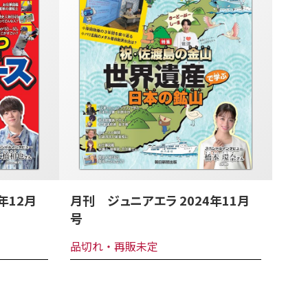
年12月
月刊 ジュニアエラ 2024年11月
号
品切れ・再販未定