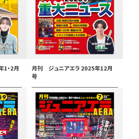
年1・2月
月刊 ジュニアエラ 2025年12月
号