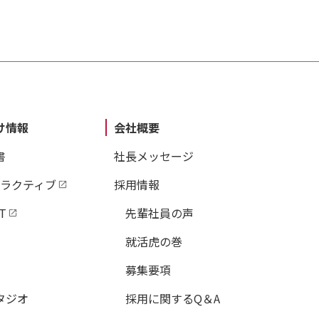
け情報
会社概要
書
社長メッセージ
タラクティブ
採用情報
T
先輩社員の声
就活虎の巻
募集要項
タジオ
採用に関するQ＆A