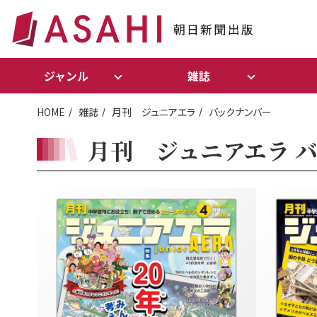
ジャンル
雑誌
HOME
雑誌
月刊 ジュニアエラ
バックナンバー
月刊 ジュニアエラ 