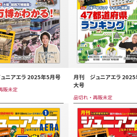
ュニアエラ 2025年5月号
月刊 ジュニアエラ 202
大号
再販未定
品切れ・再販未定