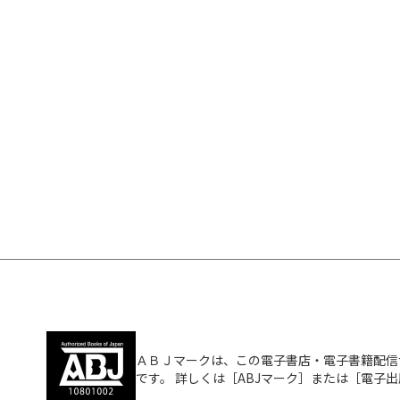
ＡＢＪマークは、この電子書店・電子書籍配信
です。 詳しくは［ABJマーク］または［電子