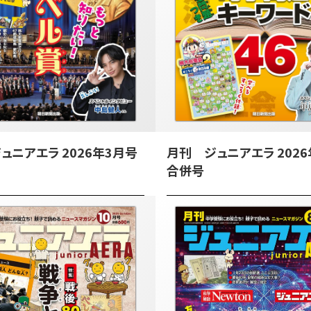
ュニアエラ 2026年3月号
月刊 ジュニアエラ 2026
合併号