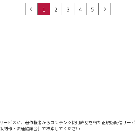
prev
1
2
3
4
5
next
サービスが、著作権者からコンテンツ使用許諾を得た正規版配信サービ
出版制作・流通協議会］で検索してください