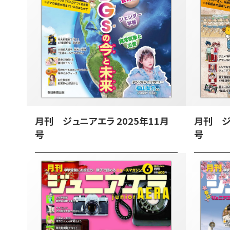
月刊 ジュニアエラ 2025年11月
月刊 ジ
号
号