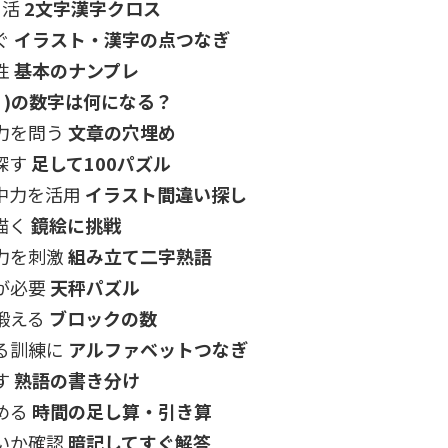
に活
2文字漢字クロス
ぐ
イラスト・漢字の点つなぎ
性
基本のナンプレ
 )の数字は何になる？
力を問う
文章の穴埋め
探す
足して100パズル
中力を活用
イラスト間違い探し
描く
鏡絵に挑戦
力を刺激
組み立て二字熟語
が必要
天秤パズル
鍛える
ブロックの数
る訓練に
アルファベットつなぎ
す
熟語の書き分け
める
時間の足し算・引き算
いか確認
暗記してすぐ解答