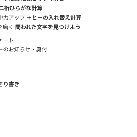
二桁ひらがな計算
中力アップ
＋と－の入れ替え計算
を磨く
問われた文字を見つけよう
ケート
ーのお知らせ・奥付
ぞり書き