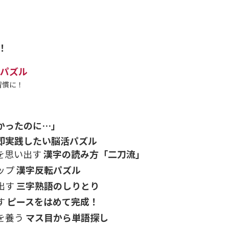
！
活パズル
習慣に！
かったのに…」
即実践したい脳活パズル
を思い出す
漢字の読み方「二刀流」
ップ
漢字反転パズル
出す
三字熟語のしりとり
す
ピースをはめて完成！
を養う
マス目から単語探し