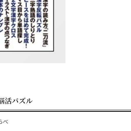
脳活パズル
らべ