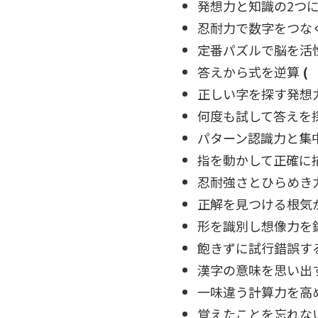
発想力と知識の2つ
忍耐力で数字をつな
定番パズルで脳を活
答えから式を逆算
(
正しい字を探す発想
何度も試して答えを
パターン認識力と集
指を動かして正確に
忍耐強さとひらめき
正解を見つける根気
形を識別し想像力を
飽きずに試行錯誤す
漢字の意味を思い出
一味違う計算力を高
覚えたことを忘れな