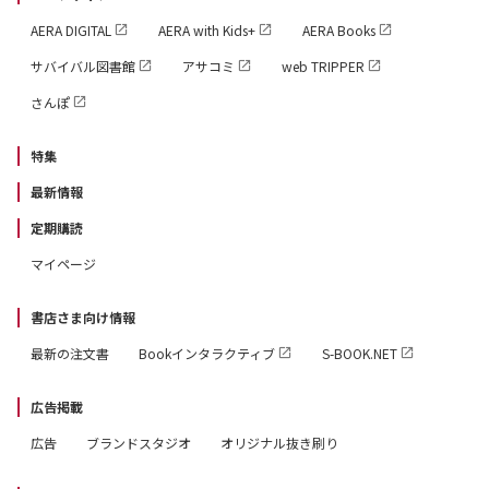
AERA DIGITAL
AERA with Kids+
AERA Books
サバイバル図書館
アサコミ
web TRIPPER
さんぽ
特集
最新情報
定期購読
マイページ
書店さま向け情報
最新の注文書
Bookインタラクティブ
S-BOOK.NET
広告掲載
広告
ブランドスタジオ
オリジナル抜き刷り