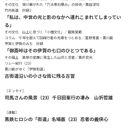
その文化 受け継がれた「穴太衆石積み」の技術／粟田淳司
竹内街道 抄録2
「私は、中世の光と影のなかへ連れこまれてしまってい
る」
その文化 山上に息づく「小僧文化」／叡南覚範
コラム 千年を超えて回峰行者の先導をつとめる／葛野常喜・黒川創
甲賀と伊賀のみち 抄録
「御斎峠はその伊賀の七口のひとつである」
その風土 薬草の宝庫に発生した山伏と忍者／黒井宏光
リレー紀行（23）
黒川創がゆく「伊賀街道」
古街道沿いの小さな街に残る古習
［エッセイ］
司馬さんの風景（23）千日回峯行の凄み 山折哲雄
［連載］
黒鉄ヒロシの「街道」名場面（23）忍者の義侠心