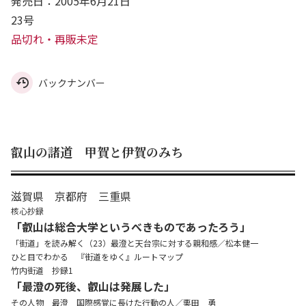
発売日：2005年6月21日
23号
品切れ・再販未定
バックナンバー
叡山の諸道 甲賀と伊賀のみち
滋賀県 京都府 三重県
核心抄録
「叡山は総合大学というべきものであったろう」
「街道」を読み解く（23）最澄と天台宗に対する親和感／松本健一
ひと目でわかる 『街道をゆく』ルートマップ
竹内街道 抄録1
「最澄の死後、叡山は発展した」
その人物 最澄 国際感覚に長けた行動の人／栗田 勇