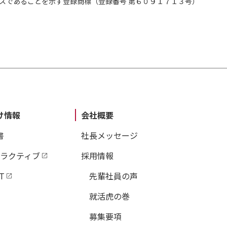
スであることを示す登録商標（登録番号 第６０９１７１３号）
け情報
会社概要
書
社長メッセージ
タラクティブ
採用情報
T
先輩社員の声
就活虎の巻
募集要項