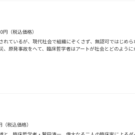
760円（税込価格）
されているが、現代社会で組織にぞくさず、無認可ではじめら
災、原発事故をへて、臨床哲学者はアートが社会とどのように
援の記録と報告会を行い、写真家は東北の村に入って新しい制
）、陶芸家の無人タコツボ販売所、美術家の焚き火の集い、工
て始まるアートのさまざまな動きを具体的に見ながら問いかける
きる技術としてのアートは教育、ケアの領域でも核になるので
とはどのようなものか。わかりやすさに負けず、いかに「わか
スキルから作法まで、《生存の技法》の文脈のなかで、素手で
からの日本に必要な人間の生きる技術＝「生存の技法」として
エッセイ。
4円（税込価格）
と、臨床哲学者・鷲田清一。偉大なる二人の臨床家によるダ