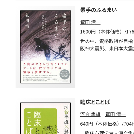
素手のふるまい
鷲田 清一
1600円（本体価格）/1
世の中、資格取得が目指
阪神大震災、東日本大震
*
藝大生ふたりは被災地支
レーション（仮設構築物
によりも面白さにひかれ
していくのか。人間の生
ま保持する勁（つよ）さ
*
臨床とことば
芸術から生活技術まで、
予兆を手探りする。これ
河合 隼雄
鷲田 清一
学者の注目の刺激的評論
640円（本体価格）/70
*
臨床心理学者・河合隼雄