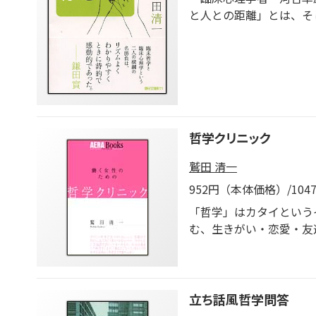
1 「社会」の手前で
と人との距離」とは、そ
2 巻き込み 小森はる
わいに「臨床の知」を探
3 強度 志賀理江子の〈
4 アートレス？ 川俣
5 ゆるい途 もう一つの
6 〈社会的なもの〉
7 〈はぐれ〉というスタ
8 点描
おわりに（「目次」から
哲学クリニック
鷲田 清一
952円（本体価格）/10
「哲学」はカタイという
む、生きがい・恋愛・友
立ち話風哲学問答