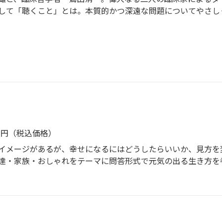
して「聴くこと」とは。本質的かつ深遠な問題についてやさし
か／瀬尾夏美の模索
る。《解説・鎌田實》
業〉
正の仕事を参照軸に
ンス
）
47円（税込価格）
イメージがあるが、幸せになるにはどうしたらいいか、見方を
達・家族・おしゃれをテーマに問答形式で元気の出る生き方を