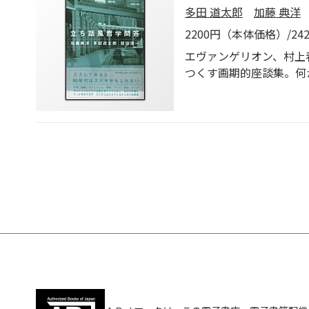
多田 道太郎
加藤 典洋
2200円（本体価格）/2
エヴァンゲリオン、村上
つくす画期的座談集。何