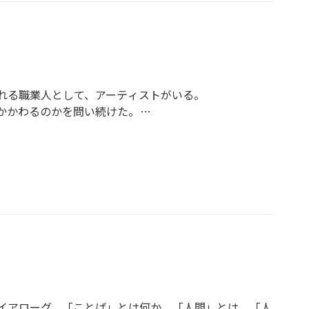
れる職業人として、アーティストがいる。
かかわるのかを問い続けた。
作に取り組む。世界的に活躍する美術家によるインスタ
芸家による建築物のウクレレ化保存計画……美よりもな
――現代社会の隙間で「新しい社会性」はどのように胎動
はないか。弛（ゆる）さ、弱さ、傷つきやすさをそのま
らなさ」を社会とアートの連帯の綴じ目にできるのか。
こじあけるアートが教育やケアの領域を横断し、未来の
のアートと社会との錯綜した関係を読みほどく、臨床哲
イアローグ。「ことば」とは何か。「人間」とは、「人