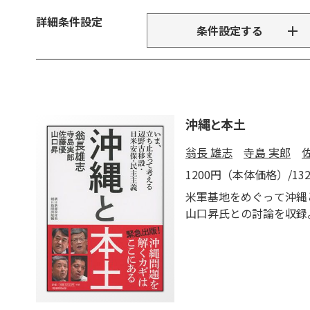
詳細条件設定
条件設定する
沖縄と本土
翁長 雄志
寺島 実郎
1200円（本体価格）/1
米軍基地をめぐって沖縄
山口昇氏との討論を収録