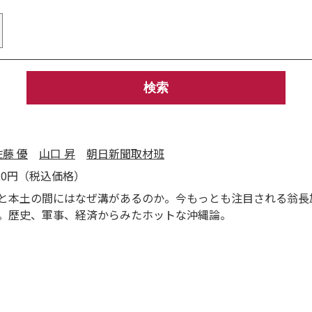
佐藤 優
山口 昇
朝日新聞取材班
320円（税込価格）
と本土の間にはなぜ溝があるのか。今もっとも注目される翁長
。歴史、軍事、経済からみたホットな沖縄論。