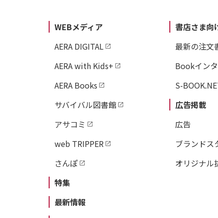
WEBメディア
書店さま向
AERA DIGITAL
最新の注文
AERA with Kids+
Bookイン
AERA Books
S-BOOK.NE
サバイバル図書館
広告掲載
アサコミ
広告
web TRIPPER
ブランドス
さんぽ
オリジナル
特集
最新情報