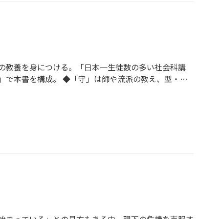
の教養を身につける。「日本一生徒数の多い社会科講
」で本書を構成。 ◆「守」は師や流派の教え、型・技
、それを自分の技に活かす。「離」において、特定の流
ディサプリ」の有名講師・伊藤賀一氏が、高校で使用さ
れるような発展的思考を披露（「破」）、さらに実際の
」）。 ◆古代ギリシア思想、宗教と中世思想、近代思
ズム、ポストモダニズムから多様な現代思想まで、西洋
マルクス、ニーチェ、ハイデガー、サルトルまで。社会
「これからの新定番」。