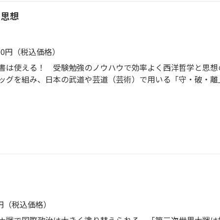
・思想
200円（税込価格）
書は使える！ 受験勉強のノウハウで効率よく西洋哲学と思想
ッグを組み、日本の武道や芸道（芸術）で用いる「守・破・離
つける段階を指す。「破」は他の師や流派の教えについて学び
法を確立する。 ◆受験生でその名を知らぬ者はいない「スタ
せて講義を行い（「守」）、佐藤優氏が大学や大学院で教えら
役立つか、常識から少し外れた考え方について対談する（「離
主義とプラグマティズム、実存主義、精神分析学、ヒューマニ
する。ソクラテス、プラトン、アリストテレスからスピノザ、
 ◆世界のエリートと競うのに必要かつ十分な知識が詰まった
9円（税込価格）