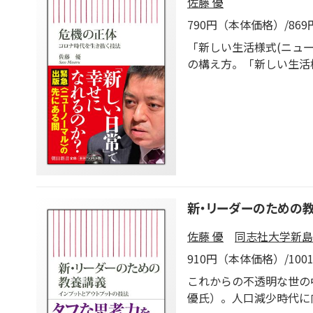
佐藤 優
790円（本体価格）/86
「新しい生活様式(ニュ
の構え方。「新しい生活
授する。ニューノーマル
新・リーダーのための
佐藤 優
同志社大学新島
910円（本体価格）/10
これからの不透明な世の
優氏）。人口減少時代に