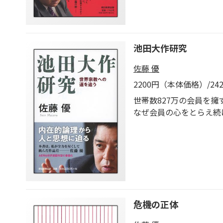
池田大作研究
佐藤 優
2200円（本体価格）/2
世帯数827万の会員を
なぜ会員の心をとらえ続
思想に迫る。
危機の正体