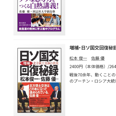
ある。膨大な情報をどう
分なりの学び方をつかみ
エッセンスが満載。リー
増補・日ソ国交回復秘
松本 俊一
佐藤 優
2400円（本体価格）/2
戦後70余年、動くこと
のプーチン・ロシア大統
「返還か、引き渡しか」
しい外交的駆け引きへと
していくのでしょうか。
ち）氏は、交渉の全権と
人物です。松本氏が書き