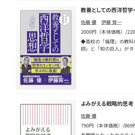
教養としての西洋哲学
佐藤 優
伊藤 賀一
2000円（本体価格）/2
◆高校の「倫理」の教科
師」と「知の巨人」がタ
を忠実に守り確実に身に
派から離れ自分独自の技
れる教科書の内容に合わ
生活で哲学の知識がどう
想、近代市民社会、社会
哲学の知識を幅広く網羅
人の学び直しにも最適。
よみがえる戦略的思考
佐藤 優
790円（本体価格）/86