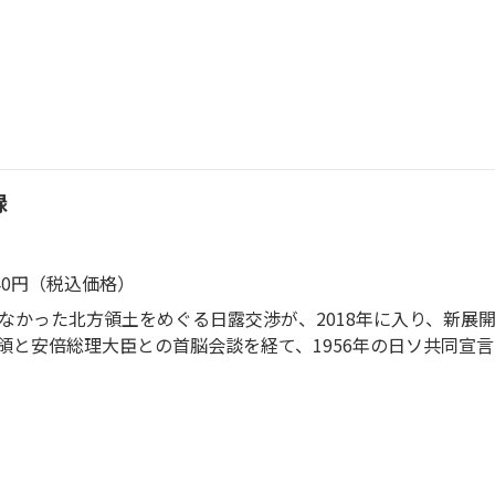
理解し、どうつなげて最適解を見つけるか。複雑な問題をどう
取れ！ 歴史、教養、外交、ゲノム編集、ＡＩをテーマに、基
ダーを養成するためのプロジェクト、同志社大学が総力を挙げ
録
640円（税込価格）
のなかった北方領土をめぐる日露交渉が、2018年に入り、新展
領と安倍総理大臣との首脳会談を経て、1956年の日ソ共同宣
「主権か、施政権か」をめぐり、歴史認識と法的立場で揺さぶ
展開しています。 ４島返還、２島先行返還、２島プラスアル
そもそも63年前の日ソ交渉とはどのようなものだったのでしょ
して、1956年10月、鳩山一郎、河野一郎両氏とともに日ソ
残した生々しい記録の中には、「あまりに機微に触れる内容な