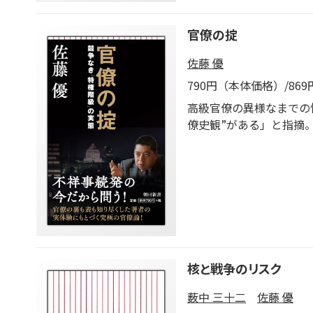
る、外務省に存在しない
たに、日露両政府が共同
官僚の掟
す。
佐藤 優
790円（本体価格）/86
高級官僚の異様なまでの
僚史観”がある」と指摘
る。
核と戦争のリスク
薮中 三十二
佐藤 優