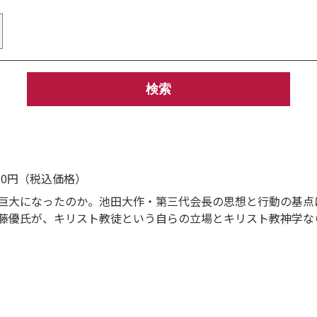
980円（税込価格）
巨大になったのか。池田大作・第三代会長の思想と行動の基点
藤優氏が、キリスト教徒という自らの立場とキリスト教神学な
の書き下ろし解説を収録。