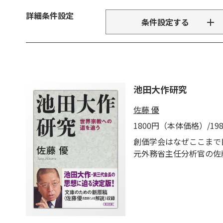
詳細条件設定
条件設定する
池田大作研究
佐藤 優
1800円（本体価格）/1
創価学会はなぜここまで
元外務省主任分析官の佐
者自身による文庫のため