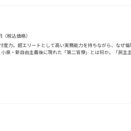
文書も含まれ、第一級のノンフィクションとして、歴史の証言
で作成した資料集（1992年版と2001年版）を完全収録。今
9円（税込価格）
忖度力。超エリートとして高い実務能力を持ちながら、なぜ倫
。小泉・新自由主義後に現れた「第二官僚」とは何か。「民主