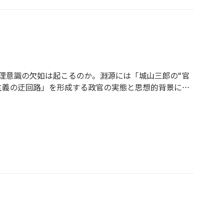
として、きわめて貴重な一冊となっております。 今回新
後この資料に基づいて交渉は進められることが予想されま
理意識の欠如は起こるのか。淵源には「城山三郎の“官
主義の迂回路」を形成する政官の実態と思想的背景に迫