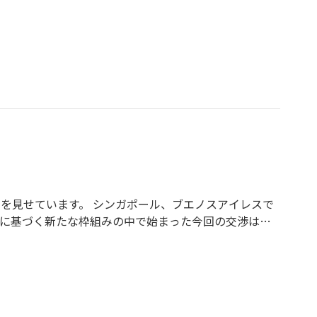
解決するか。ともに考え、議論し、意見を述べ合い、自
礎教養、論理構成、説明力のあるリーダー養成のための
る「新島塾」の白熱講義がこの一冊で追体験できる。
開を見せています。 シンガポール、ブエノスアイレスで
言に基づく新たな枠組みの中で始まった今回の交渉は、
りをかけてくるロシア側の戦術によって、想像以上の激
ファという選択肢の中で、日本はどこを落としどころに
うか。 本書の著者、故・松本俊一（まつもとしゅんい
共同宣言に調印するまで、終始、外交交渉の矢面に立った
ので、公電にしなかったのかもしれない」とささやかれ