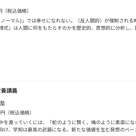
9円（税込価格）
ーノーマル)」では幸せになれない。〈反人間的〉が強制される
様式」は人間に何をもたらすのかを歴史的、思想的に分析し、
が強制され、変容する価値観の中をどう生き抜く知恵を探る。
教養講義
塾
01円（税込価格）
中を渡っていくには、「蛇のように賢く、鳩のように素直にな
向け、学知は最高の武器になる。新たな価値を生む発想のベー