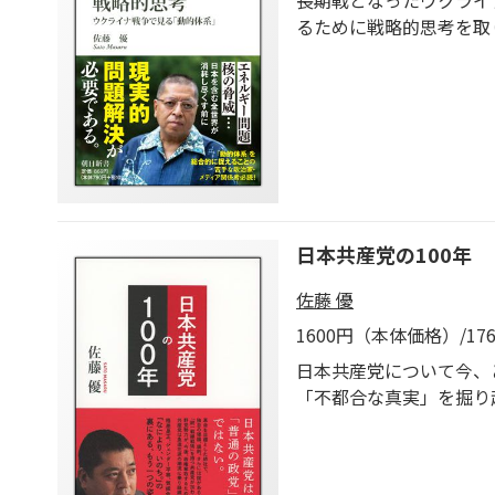
長期戦となったウクライ
るために戦略的思考を取
日本共産党の100年
佐藤 優
1600円（本体価格）/1
日本共産党について今、
「不都合な真実」を掘り
に迫る。