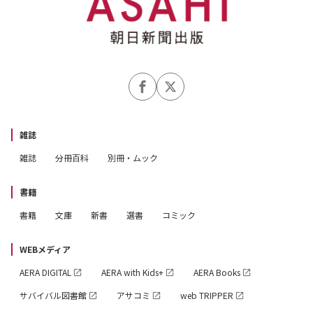
雑誌
雑誌
分冊百科
別冊・ムック
書籍
書籍
文庫
新書
選書
コミック
WEBメディア
AERA DIGITAL
AERA with Kids+
AERA Books
サバイバル図書館
アサコミ
web TRIPPER