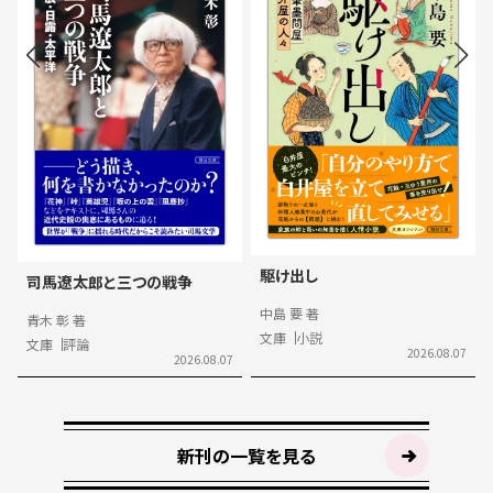
駆け出し
司馬遼太郎と三つの戦争
中島 要 著
青木 彰 著
文庫
小説
文庫
評論
2026.08.07
2026.08.07
新刊の一覧を見る