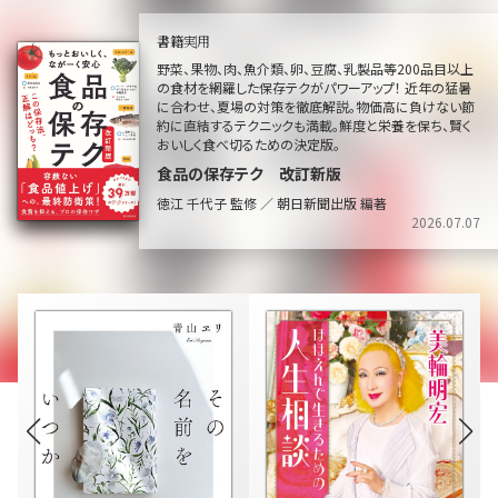
書籍
実用
野菜、果物、肉、魚介類、卵、豆腐、乳製品等200品目以上
の食材を網羅した保存テクがパワーアップ！ 近年の猛暑
に合わせ、夏場の対策を徹底解説。物価高に負けない節
約に直結するテクニックも満載。鮮度と栄養を保ち、賢く
おいしく食べ切るための決定版。
食品の保存テク 改訂新版
徳江 千代子 監修 ／ 朝日新聞出版 編著
2026.07.07