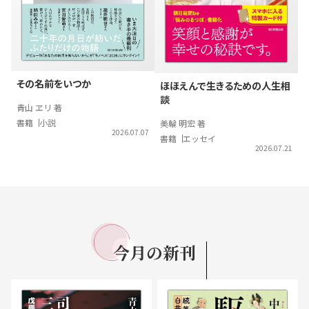
その名前をいつか
ほほえんで生きるための人生相
談
青山 ヱリ 著
書籍
小説
美輪 明宏 著
2026.07.07
書籍
エッセイ
2026.07.21
今月の
新刊