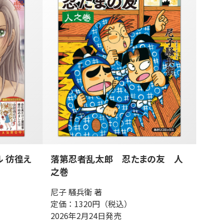
ル 彷徨え
落第忍者乱太郎 忍たまの友 人
之巻
尼子 騒兵衛 著
定価：1320円（税込）
2026年2月24日発売