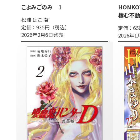
こよみごのみ 1
HONK
棲む不
松浦 はこ 著
定価：935円（税込）
定価：6
2026年2月6日発売
2026年