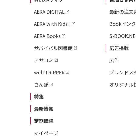
AERA DIGITAL
最新の注文
AERA with Kids+
Bookイン
AERA Books
S-BOOK.NE
サバイバル図書館
広告掲載
アサコミ
広告
web TRIPPER
ブランドス
さんぽ
オリジナル
特集
最新情報
定期購読
マイページ