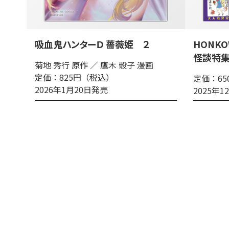
吸血鬼ハンターＤ 薔薇姫 ２
HONK
怪談特
菊地 秀行 原作 ／ 鷹木 骰子 漫画
定価：825円（税込）
定価：6
2026年1月20日発売
2025年