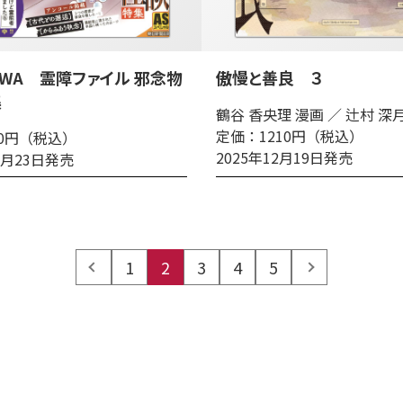
OWA 霊障ファイル 邪念物
傲慢と善良 ３
集
鶴谷 香央理 漫画 ／ 辻村 深
定価：1210円（税込）
50円（税込）
2025年12月19日発売
12月23日発売
prev
1
2
3
4
5
next