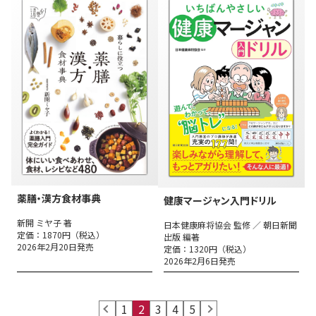
薬膳・漢方食材事典
健康マージャン入門ドリル
新開 ミヤ子 著
日本健康麻将協会 監修 ／ 朝日新聞
定価：1870円（税込）
出版 編著
2026年2月20日発売
定価：1320円（税込）
2026年2月6日発売
prev
1
2
3
4
5
next