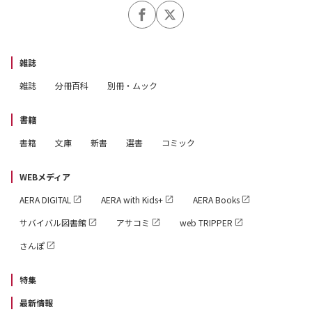
雑誌
雑誌
分冊百科
別冊・ムック
書籍
書籍
文庫
新書
選書
コミック
WEBメディア
AERA DIGITAL
AERA with Kids+
AERA Books
サバイバル図書館
アサコミ
web TRIPPER
さんぽ
特集
最新情報