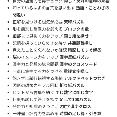
自分の語彙力を再チェック
同じ・反対の意味の熟語
知っているはずの言葉を思い出す
熟語・ことわざの
間違い
正解を見つける根気が必要
天秤パズル
形を識別し想像力を鍛える
ブロックの数
細部まで見抜く力をアップ
同じ絵を探せ！
記憶を探ってひらめきを待つ
共通部首探し
覚えたことを忘れないか確認
暗記してすぐ解答
脳のイメージ力をアップ
漢字反転パズル
漢字力と発想の総合問題
漢字のクロスワード
一点に集中する力をつける
重複文字探し
飽きずに試行錯誤する訓練
アルファベットつなぎ
図形の想像力をフル回転
折り紙パズル
ヒントから言葉を紡ぐ
同じ数字に同じ文字
何度も試して答えを探す
足して100パズル
発想力と知識の２つに活
2文字漢字クロス
一味違う計算力を高める
時間の足し算・引き算