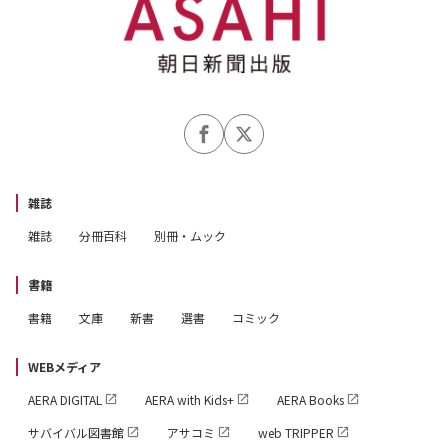
雑誌
雑誌
分冊百科
別冊・ムック
書籍
書籍
文庫
新書
選書
コミック
WEBメディア
AERA DIGITAL
AERA with Kids+
AERA Books
サバイバル図書館
アサコミ
web TRIPPER