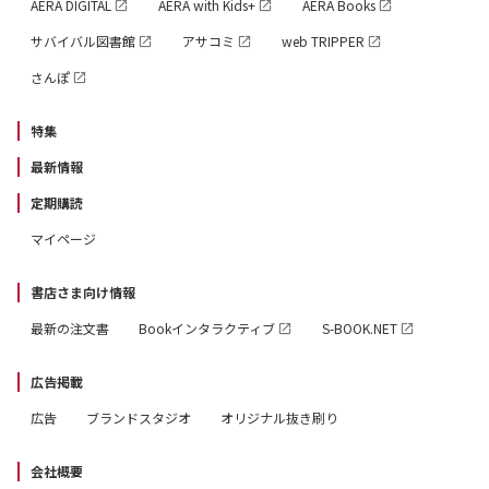
AERA DIGITAL
AERA with Kids+
AERA Books
サバイバル図書館
アサコミ
web TRIPPER
さんぽ
特集
最新情報
定期購読
マイページ
書店さま向け情報
最新の注文書
Bookインタラクティブ
S-BOOK.NET
広告掲載
広告
ブランドスタジオ
オリジナル抜き刷り
会社概要