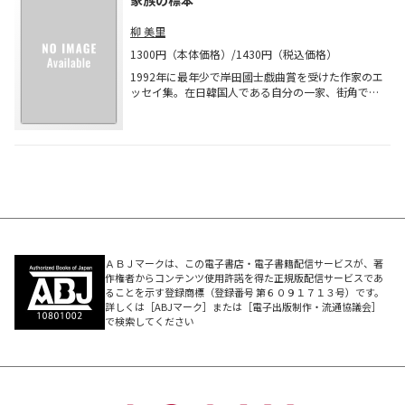
家族の標本
柳 美里
1300円（本体価格）/1430円（税込価格）
1992年に最年少で岸田國士戯曲賞を受けた作家のエ
ッセイ集。在日韓国人である自分の一家、街角で見
かけた親子、家族関係に悩む知人の打ち明け話を通
して抉り出された現代の「家族」像が問いかけるも
のは？
ＡＢＪマークは、この電子書店・電子書籍配信サービスが、著
作権者からコンテンツ使用許諾を得た正規版配信サービスであ
ることを示す登録商標（登録番号 第６０９１７１３号）です。
詳しくは［ABJマーク］または［電子出版制作・流通協議会］
で検索してください