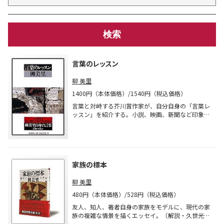
言葉のレッスン
柳 美里
1400円（本体価格）/1540円（税込価格）
言葉と対峙する芥川賞作家が、自分自身の「言葉レ
ッスン」を紹介する。小説、映画、新聞など印象に
残った言葉をひろい集め、出逢ったひとや出来事の
かかわりのなかで人生の断片を描く。『週刊朝日』
連載のエッセイ3冊目。
家族の標本
柳 美里
480円（本体価格）/528円（税込価格）
友人、知人、著者自身の家族をモデルに、現代の家
族の複雑な情景を描くエッセイ。〔解説・久世光
彦〕