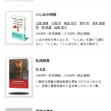
いじめの時間
江國 香織
大岡 玲
角田 光代
野中 柊
湯本 香樹
実
柳 美里
稲葉 真弓
1600円（本体価格）/1760円（税込価格）
いまの学校を考えるとき、「いじめ」を避けて通れ
ない。「いじめ」「いじめられ」両方の視点で、切
実な現代の子どもの深淵を描く。新鋭の実力派作家
7人の渾身の作品を集めた画期的アンソロジー。
私語辞典
柳 美里
1400円（本体価格）/1540円（税込価格）
一般的な辞書の無味乾燥な意味づけではつまらな
い、言葉に著者自身の人生を映したエッセイ集。あ
＝合鍵、い＝印度、う＝嘘、え＝易者など、厳選し
た44語を50音順に並べ、独自の言葉の世界を描きだ
す。