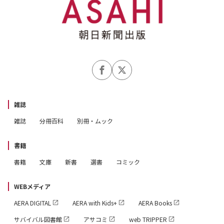
雑誌
雑誌
分冊百科
別冊・ムック
書籍
書籍
文庫
新書
選書
コミック
WEBメディア
AERA DIGITAL
AERA with Kids+
AERA Books
サバイバル図書館
アサコミ
web TRIPPER