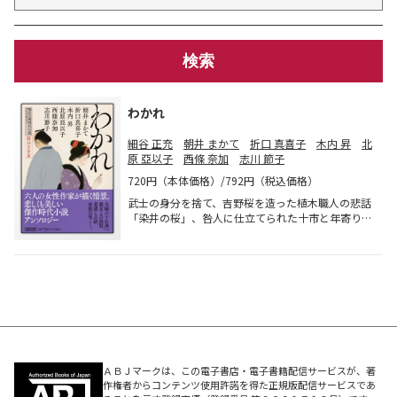
わかれ
細谷 正充
朝井 まかて
折口 真喜子
木内 昇
北
原 亞以子
西條 奈加
志川 節子
720円（本体価格）/792円（税込価格）
武士の身分を捨て、吉野桜を造った植木職人の悲話
「染井の桜」、咎人に仕立てられた十市と年寄り
猫・赤爺の友情「十市と赤」、花火の破片で失明
し、婚約者に離縁された簪職人おりよの矜持「闇に
咲く」など、傑作短編小説６編を収録。
ＡＢＪマークは、この電子書店・電子書籍配信サービスが、著
作権者からコンテンツ使用許諾を得た正規版配信サービスであ