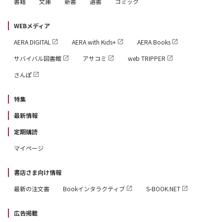
書籍
文庫
新書
選書
コミック
WEBメディア
AERA DIGITAL
AERA with Kids+
AERA Books
サバイバル図書館
アサコミ
web TRIPPER
さんぽ
特集
最新情報
定期購読
マイページ
書店さま向け情報
最新の注文書
Bookインタラクティブ
S-BOOK.NET
広告掲載