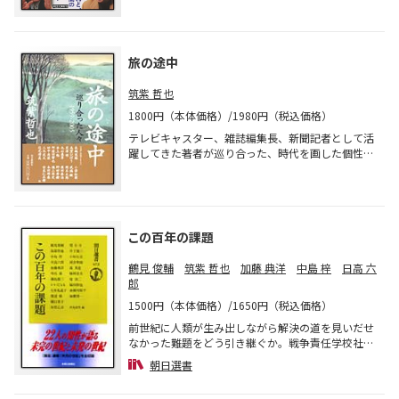
氏が語れば、筑紫氏は「どの業界にも栄枯盛衰があ
り、それは時代の移り変わりといったもので、いか
にいい人材を確保し続けられるかどうかが非常に大
きいと思う」と応じ、“指導論”“組織論”“人間関
旅の途中
係”を語りつくす。現代社会での人材活用の指南書
だ。
筑紫 哲也
1800円（本体価格）/1980円（税込価格）
テレビキャスター、雑誌編集長、新聞記者として活
躍してきた著者が巡り合った、時代を画した個性的
な面々。長嶋茂雄、美空ひばり、黒澤明、小沢征
爾、岡本太郎、原田泰治、田中角栄、三木武夫、後
藤田正晴、辻元清美、丸山真男、色川武大、水上
勉、野田秀樹、渡辺えり子ら39人の知られざる素顔
をつづる。
この百年の課題
鶴見 俊輔
筑紫 哲也
加藤 典洋
中島 梓
日高 六
郎
1500円（本体価格）/1650円（税込価格）
前世紀に人類が生み出しながら解決の道を見いだせ
なかった難題をどう引き継ぐか。戦争責任学校社会
サブカルチャーなど硬軟の多彩なテーマを第一線で
朝日選書
活躍する22人の知性が縦横に語る。『論座』連載
「未完の世紀」を全収録。