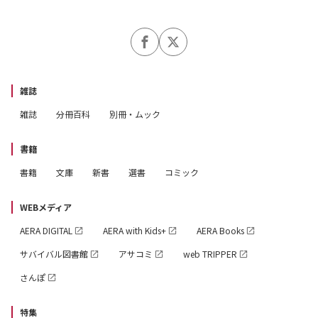
雑誌
雑誌
分冊百科
別冊・ムック
書籍
書籍
文庫
新書
選書
コミック
WEBメディア
AERA DIGITAL
AERA with Kids+
AERA Books
サバイバル図書館
アサコミ
web TRIPPER
さんぽ
特集