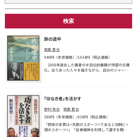
旅の途中
筑紫 哲也
940円（本体価格）/1034円（税込価格）
2008年逝去した著者の半自伝的書籍が待望の文庫
化。巡りあった人々を描きながら、自分のジャーナ
リストとしての軌跡をつづる。そのジャーナリスト
としてのあり方、考え方は、日本が混迷している今
こそ、一層心に響く。解説は「NEWS23」で共演し
た阿川佐和子氏。
「功なき者」を活かす
野村 克也
筑紫 哲也
580円（本体価格）/638円（税込価格）
「野球の本質は<失敗のスポーツ>であると同時に<
頭のスポーツ>」「反骨精神を利用して選手を開
花」「リストラとはもう一度作り直すこと」と野村