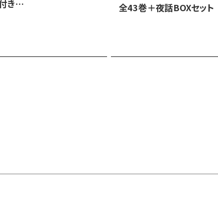
付き
全43巻＋夜話BOXセット
販売BOXセット