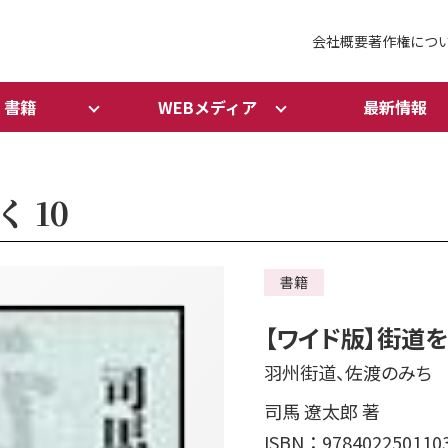
会社概要
著作権につ
書籍
WEBメディア
最新情報
 10
書籍
【ワイド版】街道を
羽州街道、佐渡のみち
司馬 遼太郎 著
ISBN：978402250110