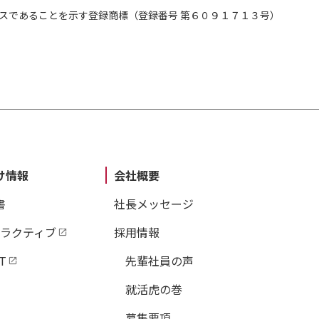
スであることを示す登録商標（登録番号 第６０９１７１３号）
け情報
会社概要
書
社長メッセージ
タラクティブ
採用情報
T
先輩社員の声
就活虎の巻
募集要項