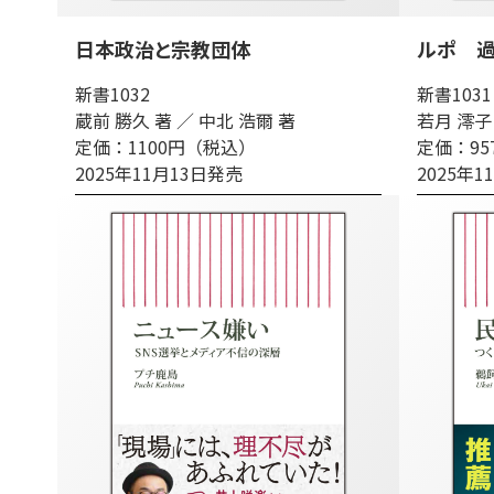
日本政治と宗教団体
ルポ 
新書1032
新書1031
蔵前 勝久 著 ／ 中北 浩爾 著
若月 澪子
定価：1100円（税込）
定価：9
2025年11月13日発売
2025年