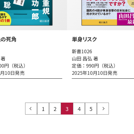
義の死角
単身リスク
新書1026
 著
山田 昌弘 著
00円（税込）
定価：990円（税込）
10月10日発売
2025年10月10日発売
prev
1
2
3
4
5
next