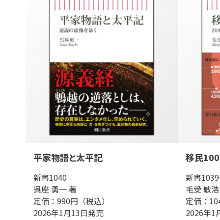
平家物語と太平記
移民10
新書1040
新書1039
呉座 勇一 著
毛受 敏浩
定価：990円（税込）
定価：10
2026年1月13日発売
2026年