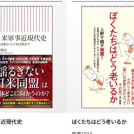
事近現代史
ぼくたちはどう老いるか
新書1034